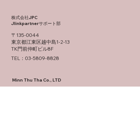
お問い合わせこちらから
​株式会社JPC
Jlinkpartnerサポート部
〒135-0044
東京都江東区越中島1-2-13
TK門前仲町ビル8F
TEL：03-5809-8828
Minn Thu Tha Co., LTD
No(33) 6 ward Thitsar Road South Okkalapa
Township Yangon
TEL：+95 9409099909