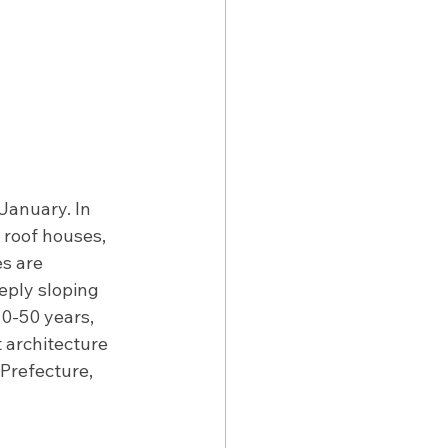
January. In 
 roof houses, 
s are 
eply sloping 
40-50 years, 
t architecture 
Prefecture, 