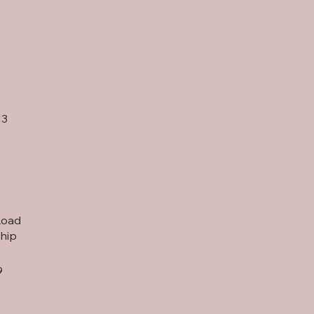
3
Road
hip
9