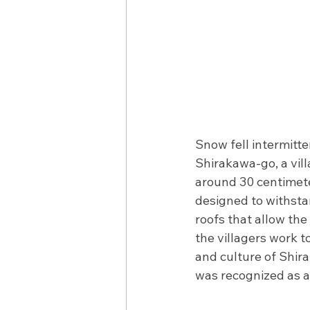
Snow fell intermitte
Shirakawa-go, a vil
around 30 centimete
designed to withstan
roofs that allow the
the villagers work t
and culture of Shir
was recognized as a