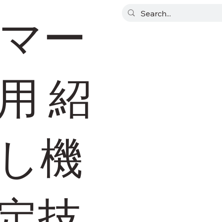
ンマー
用 紹
し機
定技