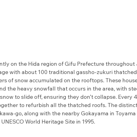
ntly on the Hida region of Gifu Prefecture throughout 
lage with about 100 traditional gassho-zukuri thatched
rs of snow accumulated on the rooftops. These house
d the heavy snowfall that occurs in the area, with ste
 snow to slide off, ensuring they don’t collapse. Every 
ogether to refurbish all the thatched roofs. The distinc
akawa-go, along with the nearby Gokayama in Toyama 
 UNESCO World Heritage Site in 1995.