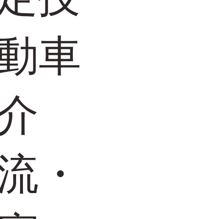
動車
介
流・