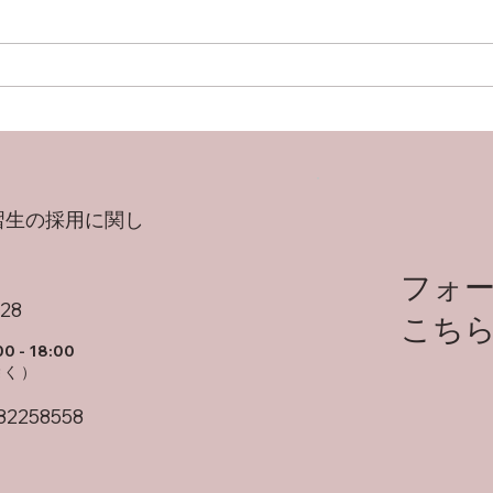
習生の採用に関し
フォ
828
こち
00 - 18:00
除く）
82258558