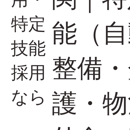
特定
能（自
技能
整備・
採用
なら
護・物