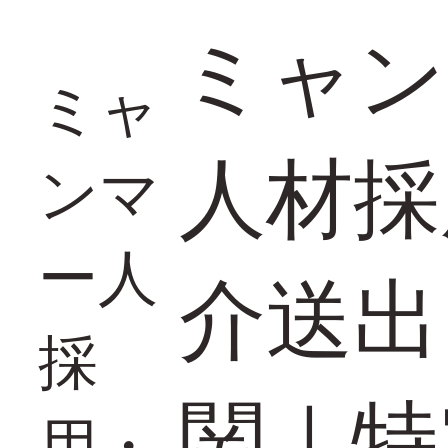
​ミャ
ミャ
人材採
ンマ
ー人
介送出
採
関｜特
用・